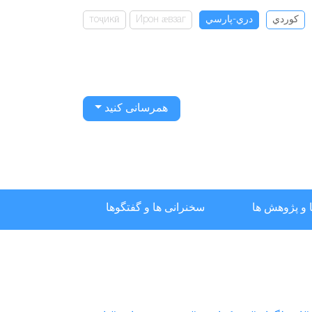
كوردي
دري-پارسي
Ирон ӕвзаг
тоҷикӣ
همرسانی کنید
 و پژوهش ها
سخنرانی ها و گفتگوها