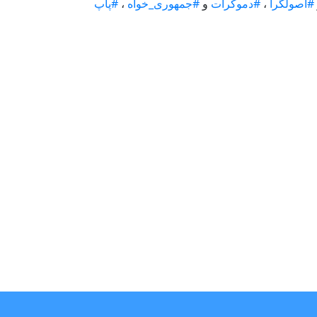
#اصولگرا
،
#دموکرات
و
#جمهوری_خواه
،
#پاپ