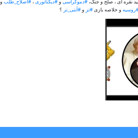
ید نقره ای ، صلح و جنگ،
#دموکراسی
و
#دیکتاتوری
،
#اصلاح_طلب
و
روسیه
و خلاصه بازی
#تز
و
#آنتی_تز
؟