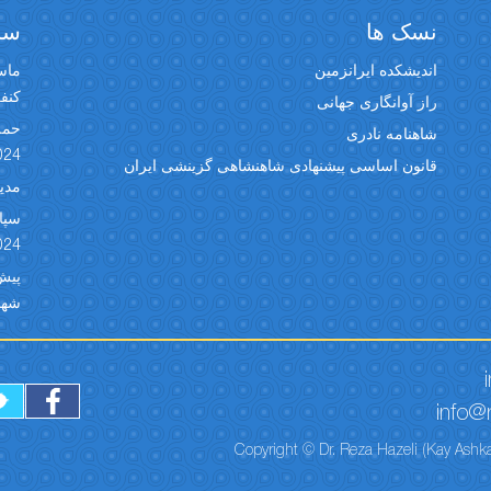
نسک ها
سخن
اندیشکده ایرانزمین
ماسک
کنفران
راز آوانگاری جهانی
حمل
شاهنامه نادری
024
قانون اساسی پیشنهادی شاهنشاهی گزینشی ایران
مدیر
024
شهبد 
info@r
Copyright © Dr. Reza Hazeli (Kay Ashka