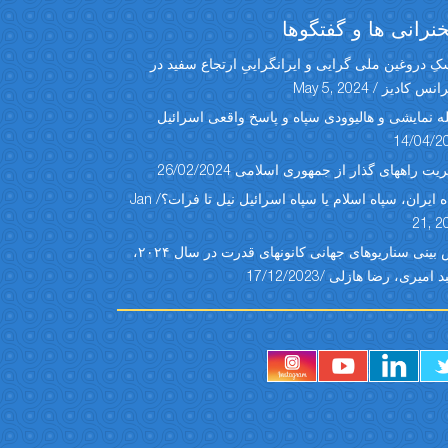
رانی ها و گفتگوها
ِ دروغین ملی گرایی و ایرانگراییِ ارتجاع سفید در
س کادیز / May 5, 2024
ه نمایشی و هالیوودی سپاه و پاسخ واقعی اسرائیل
14/04/2
یت راههای گذار از جمهوری اسلامی 26/02/2024
سپاه ایران، سپاه اسلام یا سپاه اسرائیل نیل تا فرات؟/ Jan
21, 2
پیش بینی سناریوهای جهانی کانونهای قدرت در سال ۲۰۲۴،
امیری، رضا هازلی /17/12/2023