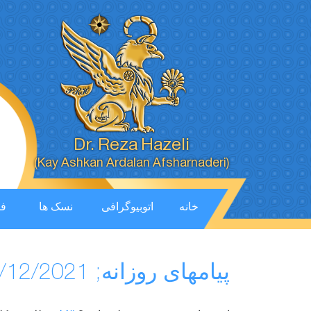
Dr. Reza Hazeli
(Kay Ashkan Ardalan Afsharnaderi)
خانه
اتوبیوگرافی
نسک ها
فی
پیامهای روزانه; 24/12/2021