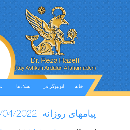
Dr. Reza Hazeli
(Kay Ashkan Ardalan Afsharnaderi)
خانه
اتوبیوگرافی
نسک ها
فی
پیامهای روزانه; 10/04/2022