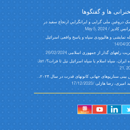
رانی ها و گفتگوها
ِ دروغین ملی گرایی و ایرانگراییِ ارتجاع سفید در
س کادیز / May 5, 2024
ه نمایشی و هالیوودی سپاه و پاسخ واقعی اسرائیل
14/04/2
یت راههای گذار از جمهوری اسلامی 26/02/2024
سپاه ایران، سپاه اسلام یا سپاه اسرائیل نیل تا فرات؟/ Jan
21, 2
پیش بینی سناریوهای جهانی کانونهای قدرت در سال ۲۰۲۴،
امیری، رضا هازلی /17/12/2023