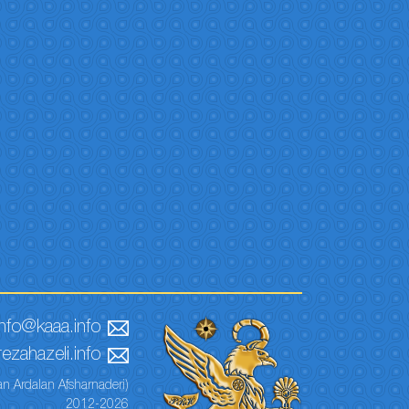
info@kaaa.info
ezahazeli.info
n Ardalan Afsharnaderi)
2012-2026