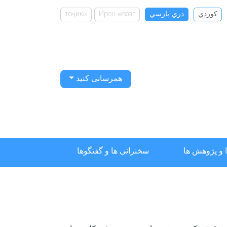
كوردي
دري-پارسي
Ирон ӕвзаг
тоҷикӣ
همرسانی کنید
 و پژوهش ها
سخنرانی ها و گفتگوها