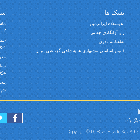
نسک ها
سخن
اندیشکده ایرانزمین
ماسک
کنفران
راز آوانگاری جهانی
حمل
شاهنامه نادری
024
قانون اساسی پیشنهادی شاهنشاهی گزینشی ایران
مدیر
024
شهبد 
info@r
Copyright © Dr. Reza Hazeli (Kay Ashka