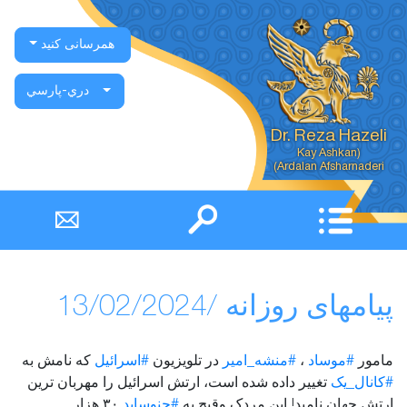
همرسانی کنید
دري-پارسي
Dr. Reza Hazeli
Ardalan Afsharnaderi)
پیامهای روزانه /13/02/2024
مامور
#موساد
،
#منشه_امیر
در تلویزیون
#اسرائیل
که نامش به
#کانال_یک
تغییر داده شده است، ارتش اسرائیل را مهربان ترین
ارتش جهان نامید! این مردک وقیح به
#جنوساید
۳۰ هزار