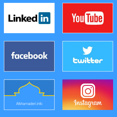
Afsharnaderi.info