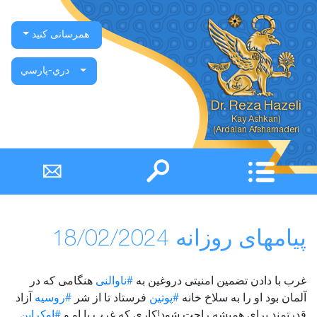
همرسانی کنید
دري-پارسي
Dr. Reza Hazeli
Ardalan Afsharnaderi)
پیامهای روزانه 18/02/2024
غرب با دادن تضمین امنیتی دروغین به
#ناوالنی
هنگامی که در
آلمان بود او را به سلاخ خانه
#پوتین
فرستاد تا از شر
#روسیه
آزاد
قدرتمند برای همیشه راحت شود!کاری که غرب با او و
#اوکراین