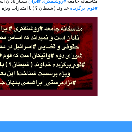
متاسفانه جامعه
#روشنفکری
#ایران
بسیار نادان ا
#قوم_برگزیده
خداوند ( شیطان ؟ ) با امتیازات ویژ