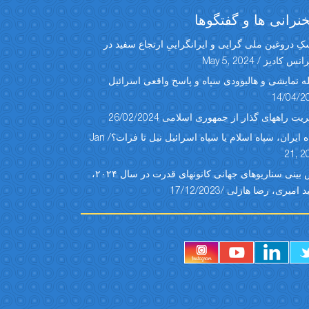
رانی ها و گفتگوها
ِ دروغین ملی گرایی و ایرانگراییِ ارتجاع سفید در
س کادیز / May 5, 2024
ه نمایشی و هالیوودی سپاه و پاسخ واقعی اسرائیل
14/04/2
یت راههای گذار از جمهوری اسلامی 26/02/2024
سپاه ایران، سپاه اسلام یا سپاه اسرائیل نیل تا فرات؟/ Jan
21, 2
پیش بینی سناریوهای جهانی کانونهای قدرت در سال ۲۰۲۴،
امیری، رضا هازلی /17/12/2023