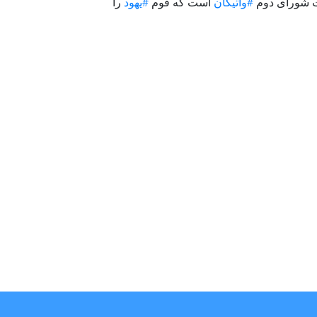
 شورای دوم
#واتیکان
است که قوم
#یهود
را