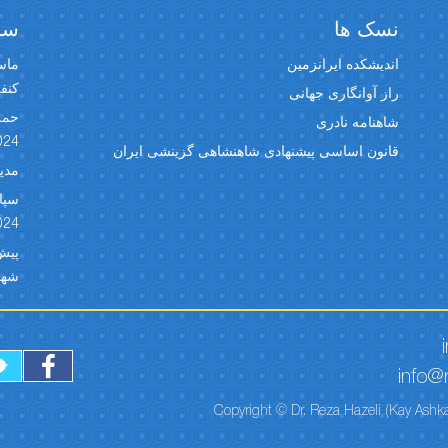
نسک ها
سخن
اندیشکده ایرانزمین
ماسک
کنفران
راز آوانگاری جهانی
حمل
شاهنامه نادری
024
قانون اساسی پیشنهادی شاهنشاهی گزینشی ایران
مدیر
024
شهبد 
info@r
Copyright © Dr. Reza Hazeli (Kay Ashka