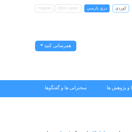
كوردي
دري-پارسي
Ирон ӕвзаг
тоҷикӣ
همرسانی کنید
 و پژوهش ها
سخنرانی ها و گفتگوها