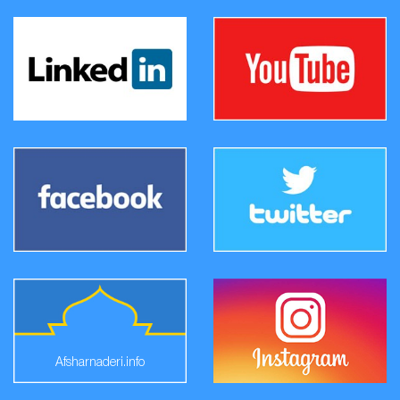
Afsharnaderi.info