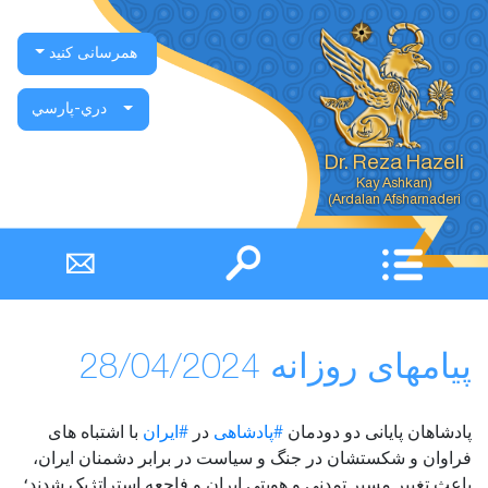
همرسانی کنید
دري-پارسي
Dr. Reza Hazeli
Ardalan Afsharnaderi)
پیامهای روزانه 28/04/2024
پادشاهان پایانی دو دودمان
#پادشاهی
در
#ایران
با اشتباه های
فراوان و شکستشان در جنگ و سیاست در برابر دشمنان ایران،
باعث تغییر مسیر تمدنی و هویتی ایران و فاجعه استراتژیک شدند؛