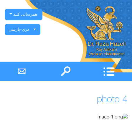
همرسانی کنید
دري-پارسي
Dr. Reza Hazeli
Ardalan Afsharnaderi)
photo 4