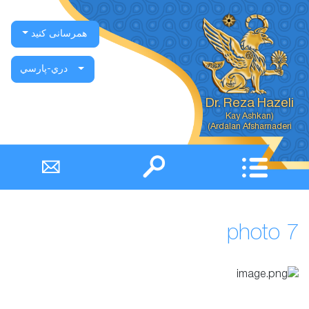
همرسانی کنید
دري-پارسي
Dr. Reza Hazeli
Ardalan Afsharnaderi)
photo 7