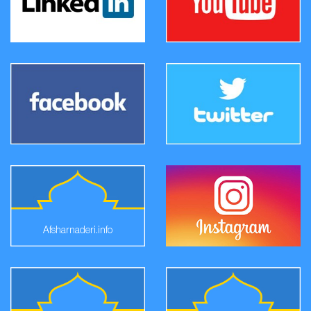
Afsharnaderi.info