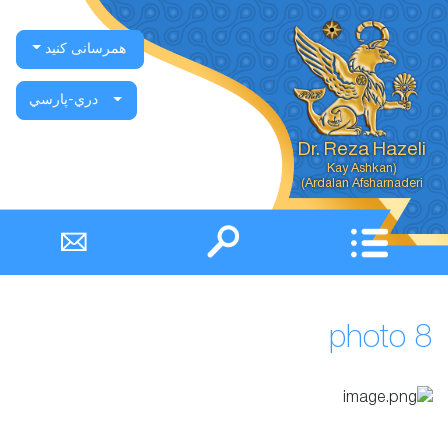
همرسانی کنید
دري-پارسي
Dr. Reza Hazeli
Ardalan Afsharnaderi)
photo 8