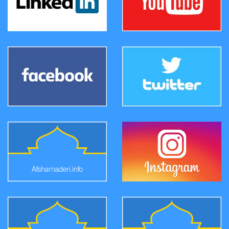
Afsharnaderi.info