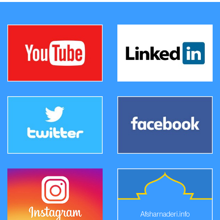
Afsharnaderi.info