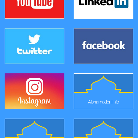
Afsharnaderi.info