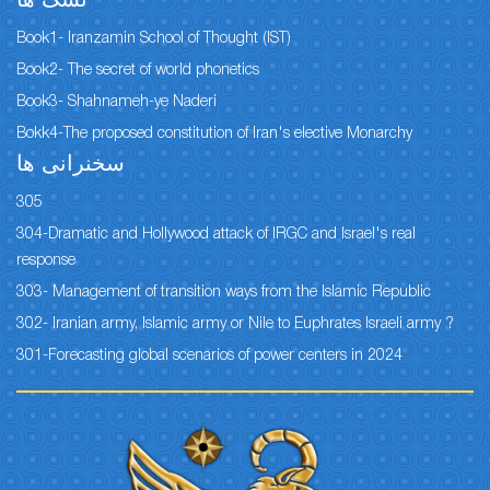
نسک ها
Book1- Iranzamin School of Thought (IST)
Book2- The secret of world phonetics
Book3- Shahnameh-ye Naderi
Bokk4-The proposed constitution of Iran's elective Monarchy
سخنرانی ها
305
304-Dramatic and Hollywood attack of IRGC and Israel's real
response
303- Management of transition ways from the Islamic Republic
302- Iranian army, Islamic army or Nile to Euphrates Israeli army ?
301-Forecasting global scenarios of power centers in 2024