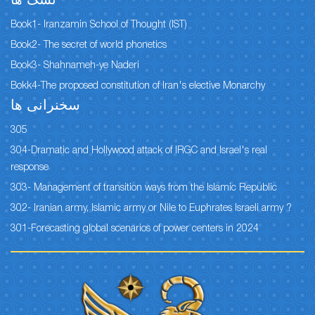
نسک ها
Book1- Iranzamin School of Thought (IST)
Book2- The secret of world phonetics
Book3- Shahnameh-ye Naderi
Bokk4-The proposed constitution of Iran's elective Monarchy
سخنرانی ها
305
304-Dramatic and Hollywood attack of IRGC and Israel's real
response
303- Management of transition ways from the Islamic Republic
302- Iranian army, Islamic army or Nile to Euphrates Israeli army ?
301-Forecasting global scenarios of power centers in 2024