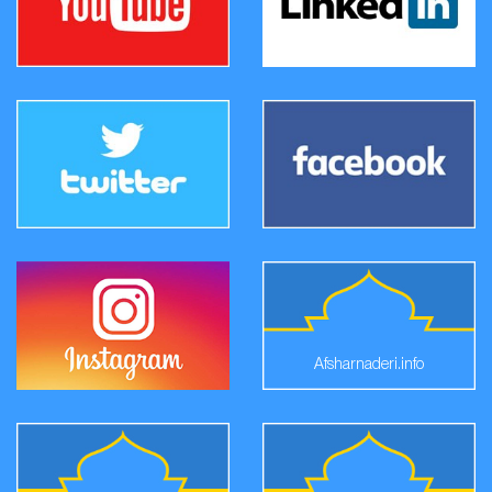
Afsharnaderi.info