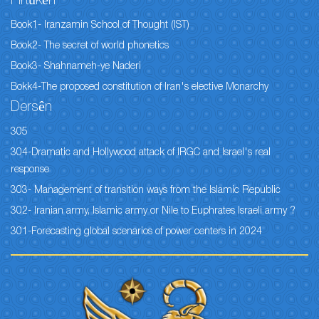
Pirtûkên
Book1- Iranzamin School of Thought (IST)
Book2- The secret of world phonetics
Book3- Shahnameh-ye Naderi
Bokk4-The proposed constitution of Iran's elective Monarchy
Dersên
305
304-Dramatic and Hollywood attack of IRGC and Israel's real
response
303- Management of transition ways from the Islamic Republic
302- Iranian army, Islamic army or Nile to Euphrates Israeli army ?
301-Forecasting global scenarios of power centers in 2024