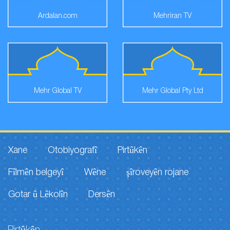
Ardalan.com
Mehriran TV
Mehr Global TV
Mehr Global Pty Ltd
Xane
Otobiyografî
Pirtûkên
Fîlmên belgeyî
Wêne
şîroveyên rojane
Gotar û Lêkolîn
Dersên