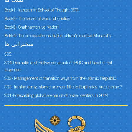
نسک ها
Book1- Iranzamin School of Thought (IST)
Book2- The secret of world phonetics
Book3- Shahnameh-ye Naderi
Bokk4-The proposed constitution of Iran's elective Monarchy
سخنرانی ها
305
304-Dramatic and Hollywood attack of IRGC and Israel's real
response
303- Management of transition ways from the Islamic Republic
302- Iranian army, Islamic army or Nile to Euphrates Israeli army ?
301-Forecasting global scenarios of power centers in 2024