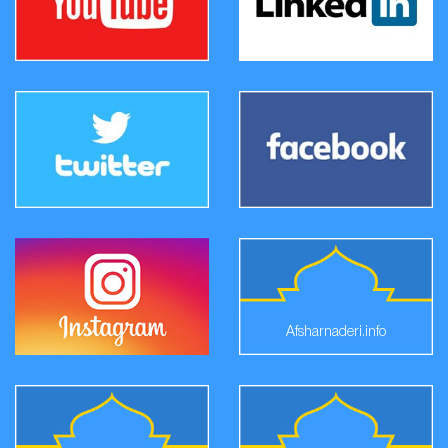
Afsharnaderi.info