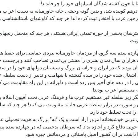
 با خون کشته شدگان اسیابهای خود را چرخاندند!
 درهم کوبیده شد، و بدین گونه وحشی خانه خاورمیانه به دست اعراب م
رخین عرب با افتخار ثبت کرده اند! هر چند که کاوشهای باستانشناسی و 
ترشان بخشی از حوزه تمدنی إیرانی هستند ، هر چند که متحمل رنجهای
ویت
 چهارده سده سه گروه از مردمان خاورمیانه نبردی حماسی برای حفظ هوی
زاران سال تمدن بشری را مشتی بی تمدن تصاحب کنند و برچسب خود را 
ان بودند که در ایران و خراسان بزرگ و سیستان دولتهای خود را در س
ن اشغال شده خود را در سده گذشته با شهامت و تدبیر از دست سلطه 
ا در دهه های أخیر پس زده است و دلیرانه در این راه مقاومت می ک
ه مستقیم اعراب بودند!
ار دیگر زیر سلطه غیر مستقیم عرب ها و فرهنگ عربی تحت أفیون اسلام
و سوریه در برابر سلطه عربی جانانه مقاومت می کنند! هر چند که س
 را تحت تسلط خود دارد.
ای غربی خوشبختانه امروز ازاد است و یک “نه” بزرگ به هویت تحمیلی ع
 خوبی دفاع کرد و اجازه نداد که سرطان بدخیمی که در چهارده سده پ
را داشت بر ان کشور اصیل باستانی و مردمانش چیره شود.