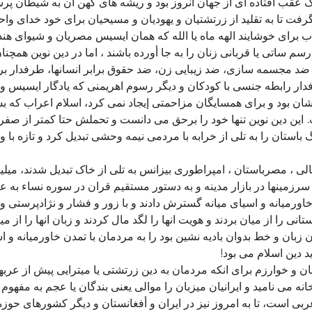
عقب افتاده أی از جهان انروز بود و ریشه های کهن ان به شیطان پرست
 گرفت تا به تقلید از زرتشتیان و یهودیان و مسیحیان برای خود خدای واح
 برای خوشایند الهه ماه یا الله که همان ایسیس مصریان و شیوای هندیا
 رسم ساتی یا قربانی زنان را به جا أورده باشند ، اما در دین نوین هم
ضد مجسمه سازی، ضد زیبایی زن، ضد حقوق برابر انسانها، طرفدار ب
ار رابطه جنسی با کودکان و دیگر رسوم اهریمنی که یادگار ایسیس و ال
 بود و برای همسایگان مزاحمتی إیجاد نمی کرد، اسلام اعراب که بسیا
ن دین نوین تنها خود را برحق می دانست و تحملش حتا کمتر از صفر ب
ستان را به تلی از خرابه با مردمی نیمه وحشی تبدیل کرد و تازه با و
 ، مصرباستان ، امپراطوری بیزانس به تلی از خاک تبدیل شدند، میلیونها
 سرزمینها در بازار مدینه و به دستور مستقیم قران در سوره نساء به
اورمیانه و اسیای میانه گسترش دادند و با زور و فشار و نژادپرستی و
نی را از میان بردند و هویت انها را لگد مال کردند و زبان انها را از
ن زبان و خط بدوان بادیه نشین بود را به مردمان با تمدن خاورمیانه و 
د دین اسلام می بود!
 و خوارزم برای انکه مردمان به دین زرتشتی یا میترایی پیش از عربها 
خانه می نامید و ایرانیان میزبان را موالی یعنی بندگان یا عجم به مفهو
ی است، تا به امروز نیز در ایران و أفغانستان و دیگر کشورهای حوزه تم