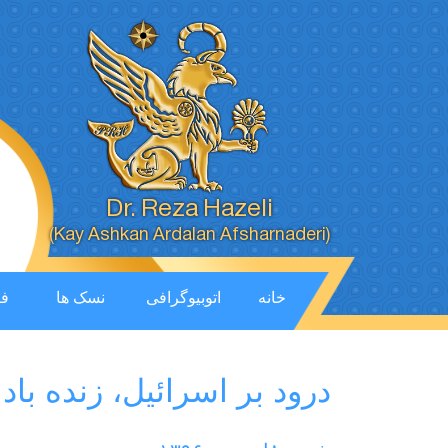
Dr. Reza Hazeli
(Kay Ashkan Ardalan Afsharnaderi)
خانه
اتوبیوگرافی
نسک ها
فی
درود بر اسرائیل، زنده باد