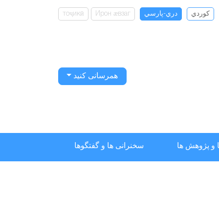
كوردي
دري-پارسي
Ирон ӕвзаг
тоҷикӣ
همرسانی کنید
 و پژوهش ها
سخنرانی ها و گفتگوها