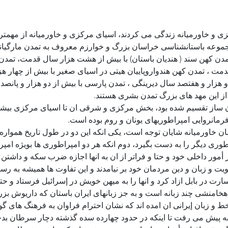
 و خاورمیانه زندگی می کردند، اسیای مرکزی و خاورمیانه از مهمتری
ر مجموعه باستانشناسی خراسان بزرگ و خوارزم معروف به تمدن مارگیانا
و تمدن کهن سند ( هندیان باستان) با بیش از هشت هزار سال قدمت، تمد
قدمت ، تمدن کهن هندواروپاییان هیتی در اسیای صغیر با بیش از چهار 
دو هزار و هفتصد سال دیرینگی ، تمدن پارسی با بیش از دو هزار و پ
 از این مهد های بزرگ تمدن بشری هستند.
ن ساز تقسیم شده بود، بخش مرکزی و شرقی ان تا اسیای مرکزی بیشتر
مانروایی امپراطوریهای یونان و روم بوده است.
مان خاورمیانه شایان توجه است، یکی انکه این دو در طول تاریخ همواره 
طوری دیگر را به دست بگیرد، دوم انکه هر دو امپراطوری ها بویژه امپر
 أمور داخلی خود و حتا و فراتر از ان به انها اجازه ضرب سکه و داشتن 
یت و زبان و دین مردمان خود بر نیامدند و این تفاوت ها همیشه به رس
سارت در بابل ازاد کرد و انها را به میهن خویش در إسرائیل فرستاد و حت
امنشی چند زبانه است و به جز زبانهای ایران باستان که داریوش بزرگ
 خط و زبان إیرانی ان امده اند که نشان احترام فراوان به فرهنگ های گ
به پیش می رفت تا اینکه در حدود چهارده سده گذشته دچار سرطان بد