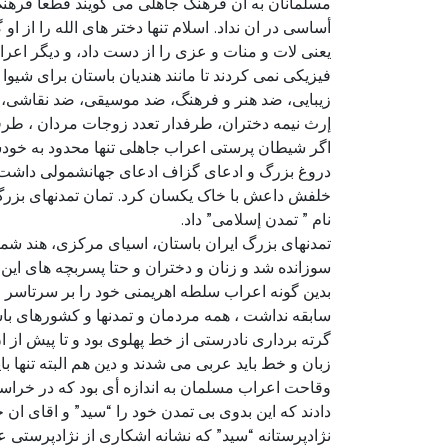
مسلمانان به ان فرهنگ جاهلی می گویند قطعا فرهنگ 
أساسی در ان نداد. اسلام تنها دختر های الله را از او
یعنی لات و منات و عزی را از دست داد، و دیگر اعراب
فیزیکی نمی کردند تا مانند هندیان باستان برای شیوا
زیبایی، ضد هنر و فرهنگ، ضد موسیقی، ضد نقاشی، 
إرث نیمه دختران، طرفدار تعدد زوجات مردان ، طرفد
اگر شیطان پرستی اعراب جاهلی تنها محدود به خودشان
دروغ بزرگ و ادعای گزاف ادعای جهانشمولی داشت. ای
خلفش داعش با خاک یکسان کرد. تمان تمدنهای بزرگ با
نام ” تمدن إسلامی” داد.
تمدنهای بزرگ ایران باستان، اسیای مرکزی، هند شمالی
سوزانده شد و زنان و دختران و حتا پسربچه های این
بدین گونه اعراب سلطه اهریمنی خود را بر سرتاسر خ
سابقه نداشت ، همه مردمان و تمدنها و کشورهای باستا
گرته برداری نادرستی از خط پهلوی بود و تا پیش از ا
زبان و خط باید عربی می شدند و دین هم البته تنها بای
وقاحت اعراب مسلمان به اندازه أی بود که در خراسان
دادند که این بدوی بی تمدن خود را “سید” و اقای ان 
نژادپرستانه “سید” که نشانه اشکاری از نژادپرستی عرب