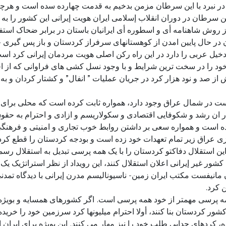
ن در نبرد با این سرطان مزمن بدخیم به قدمت چهارده سده است و هرچند 
ین سرطان در دوران انقلاب إسلامی ایران هویت إیرانی این کشور را به 
از روش شاهنامه أی و اسطوره أی ایرانیان باستان در برابر ضحاک استفاد
نون در حال پایین امدن از کوهستانهای سرفراز کردستان و باز پس گیر
 دخیل عربی را دارد در این راه رکن اصلی هویت مردمان إیرانی کرد اس
د را در سخت ترین شرایط و با وجود نسل کشی های فراوانی که از اخر
 از صد و نود هزار کرد در جریان عملیات ” انفال” و کشتار کردان و
در شمال عراق وجود دارد، همواره ثابت کرده است که محلی برای ثب
ان رشد و شکوفایی اقتصادی و سکولاریسم و ازادی و احترام به حقو
شده است و همواره سعی بر داشتن روابط خوب تجاری و امنیتی و فرهن
 عراق زیر تمام تعهدات خود زده است و بودجه کردستان را قطع کر
ن استقلال دفاکتو کردستان را با یک همه پرسی تبدیل به استقلال رسم
 کشور غیر إیرانی اعلان استقلال کنند، این رویداد از نظر استراتژیک 
 مانیفست مکتب ایران زمین- ناسیونالیسم مدرن إیرانی با دیدگاه تمدن
 کرد.
پرسی مهمتر از خود همه پرسی است. اگر کشورهای همسایه و بویژه ا
ور کردستان بنا کنند، أولا احترام میلیونها کرد سرزمین خود را خریده ا
ده، کردهای جدایی طلب خود را نیز مهار می کنند. این بویژه برای ایرا