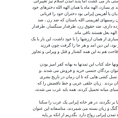
ی باز می گشت اما پدید امدن اسلام نیز تغییراتی
د ی بسازد، الهه ماه یا همان الهه الله دخترهای خود
ن یا أهریمن إیرانی بود دختران خود را قربانی
چنان رسمهای اهریمنی الله باستان که ضد زن ، ضد
رده داری، ضد حقوق زن، طرفدار سنگسار، طرفدار
هه بعل هستند باقی ماند.
ری از همان ارزشها را با خود داشت، این بار با یک
ود، این دین امد و هر جا را گرفت چون فرزند
قاحت هم به این همه کشتار و قتل و ویرانی و تجاوز
 جلد کتاب این تمدنها به بهانه کفر امیز بودن
 عنوان بردگان جنسی خرید و فروش می شدند ،و
 نسل کشی هایی که تا ان زمان در تاریخ بشری
 میان بردند . زبان حلقی عربی و خط ناقصش را که
اسیای میانه تحمیل کردند. همه باید عرب می شدند،
بر نگردند، در هر خانه إیرانی یک عرب را سکنا
م گنگ و زبان بسته می شمردند، متاسفانه این عنوان
دن إیرانی رواج دارد. بگذریم از انکه بر پایه