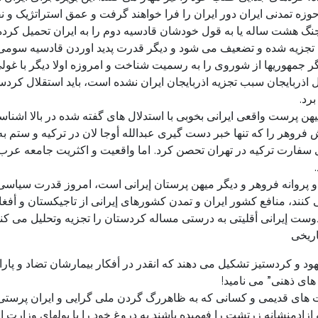
ه تمدنی ایران دور ایران را فرا خواهند گرفت و عمق استراتژیک و نفو
جنگ هشت ساله یا به قول خودشان قادسیه دوم را به ایران تحمیل کرد
، تجزیه شده و تضعیف می شود و دیگر قدرت پدید اوردن قادسیه سومی 
گر جمهوریها از شوروی را به رسمیت شناخت و امروزه اولا دیگر با غولی
اذربایجان سبب تجزیه اذربایجان ایران نشده است، باید استقلال کردستا
رد.
رست واقعی ایرانی بخوبی با استدلال های گفته شده در بالا اشناست و ا
 فروهر را که تنها خبر دست گیری عبدالله أوجا لان در ترکیه و ستم به
فارت ترکیه در تهران تحصن کرد. اما واقعیت و اکثریت جامعه عرب زده 
 پروانه فروهر و دیگر میهن پرستان إیرانی است، امروز قدرت سیاسی
ی کنند، منافع کشور ایران و تمدن کشورهای إیرانی از تاجیکستان و أفغ
ست إیرانی أقلیتی به درستی مساله کردستان را تجزیه وتحلیل می کنند
اریخی
ود و کردستیز تشکیل می دهند که انقدر در أفکار بیمارشان تضاد و پارا
های ذهنی” می نامید!
یست های قدیمی و کسانی که به ظاهررگ گردن ملی گرایی و ایران پرس
 ازادمنشانه زرتشت را فهمیده باشند به دروغ خود را با پولهای وزارت