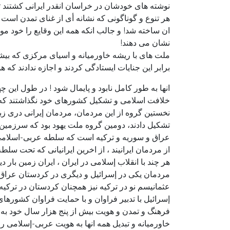
نوشته های خودشان در خراسان انقدر ایرانی کشتند تا
هر تنوع و گوناگونی که نشانه أی از غنای تمدن است
ان ساخته شد! و جالب انکه همه این وقایع را خود مو
نشان می دهند!
ملت های با ریشه خاورمیانه و اسیای مرکزی که بیش
برابر این جنایات ایستادگی کردند و اجازه ندادند که ه
انها به طور کامل نابود و پایمال شود ! در طول این
خلافت اسلامی و تشکیل کشورهای خود نگذاشتند که ه
نخستین گروه از این مردمان، مردمان إیرانی دری زب
تشکیل دادند، دومین گروه ملت یهود بود که سرزمی
عراق و سوریه و ترکیه است که سلطه عربی-اسلامی ر
از مردمان ایرانیند ، از اخرین ایرانیانی که تحت سلط
هر چند با انقلاب إسلامی در ایران ، ایران زمین ب
مردمان یکی در إسرائیل و دیگری در کردستان عراق 
عثمانیسم نو در ترکیه نیز همچنان کردستان در ترکیه
إسرائیل با تدبیر فراوان و با حمایت فراوان کشوره
فرهنگ و تمدن و هویت بیش از پنج هزار سال خود به
خاورمیانه و تبدیل همه انها به هویت عربی-إسلامی 