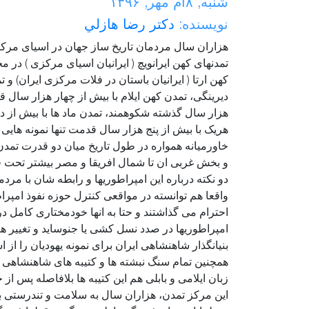
شنبه,
۸
ام مهر,
۱۳۹۶
نویسنده:
دكتر رضا هازلي
هزاران سال مردمان تاریخ ساز جهان در اسیای مرکزی
تمدنهای کهن ایرانویچ ( ایرانیان اسیای مرکزی ) د
کهن ارتا ( ایرانیان باستان در فلات مرکزی ایران) 
دیرینگی، تمدن کهن ایلام با بیش از چهار هزار سال 
هزار سال گذشته شکوهمند، تمدن ماد ها با بیش از 
هریک با بیش از پنج هزار سال قدمت تنها نمونه هایی
خاورمیانه همواره در طول تاریخ میان دو قدرت تمد
و بخش غربی ان تا شمال افریقا و مصر بیشتر تحت فر
دو نکته درباره این امپراطوریها و رابطه شان با مرد
واقعا هم توانسته در مواقعی کنترل حوزه نفوذ امپرا
احترام می گذاشتند و حتا به انها خودمختاری کامل در
امپراطوریها در صدد نسل کشی یا جنوساید و تغییر هو
بنیانگذار شاهنشاهی ایران برای نمونه یهودیان را از ا
همچنین تمام سنگ نبشته ها و کتیبه های شاهنشاهی هخ
زبان ایلامی و بابلی هم این کتیبه ها بلافاصله پس از
این مرکز تمدن، هزاران سال به سلامت و تندرستی 