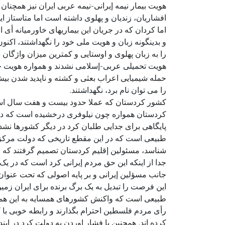
هویت بیمار نیمه إیرانی-نیمه عربی ایران نیز همچنا
افشاریان، زندیان و پهلوی داشته است اما متاستاز ا
اما کردان که در جریان این بیماریهای خاورمیانه أی 
و بدینگونه زبان و هویت ملی خود را نگهداشتند، اک
را به زبان پهلوی و اوستایی و کمترین میزان واژگان
هویت تحمیلی عربی-إسلامی نشدند و همواره هویت خو
حمله شیمیایی اعراب بعثی و کشته و ناپدید شدن بیش
را می توان نام برد، نگهداشتند.
کشور کردستان که عملا حدود بیست و هفت سال است 
کردستان همواره چون نیلوفری درخشیده است که در 
پایگاهی برای جدایی طلبان کرد در دیگر کشورها ن
طبیعی است که در این مقطع تاریخی که دولت مرکزی
شناسد، مسئولین إقلیم کردستان تصمیم گرفتند که ای
جدا از اینکه این حق مردم إیرانی کرد است که در یک
جانب مسؤلین إیرانی و بر پایه اصولی که تحت عنوان
این فرصت را تبدیل به یک برگ برنده برای ایران زمین
طبیعی است که واکنش کشورهای همسایه به این همه 
رأی مردم فلسطین احترام بگذارند و رابطه خوبی با کش
کرده اند. همچنین با فشار اوردن به دولت کرد در این