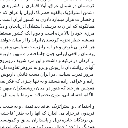
کردستان در شمال عراق، أولا اقماری از کشورهای حوز
دشمن استراتژیک بالقوه خطرناک ایران یا عراق که 
و خسارات هزار میلیارد دلاری به کشور ایران است 
همانگونه که ایران به درستی استقلال اذربایجان و دی
مرزی خود را بالا برده است و دوم انکه کشور مستقل 
همیشه خطر تجزیه کردستان ایران را از میان خواهد ب
هر ناظر بی غرض و هر استراتژیست سیاسی و هر میهن پ
پرستان واقعی إیرانی چون جانباخته راه میهن داریوش
از کردان در ترکیه واداشت و این مرد شریف روبروی س
آلهای روانشادان داریوش و پروانه فروهر تفاوت دارد.
امروز قدرت سیاسی در ایران دست قاتلان داریوش و
زاده و عراقی زاده هستند و به تنها چیزی که فکر نم
همچنین هر چند که هنوز در میان روشنفکران میهن دو
نااگاه، احساساتی، بدون تحصیلات مرتبط با مسائل ت
و اجتماعی و استراتژیک ،فاقد دید تمدنی و به شدت یه
فریدون فرخزاد می اندازد که انها را به طنز “فاحشه 
این برندگان جایزه نوبل و پاسداران سابق و کمون
همدیگر را “خدا” خطاب می کنند و بدون اینکه اندیشه